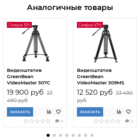
Аналогичные товары
Скидка 15%
Скидка 47%
Видеоштатив
Видеоштатив
GreenBean
GreenBean
VideoMaster 307C
VideoMaster 309MS
карбоновый
19 900 руб
12 520 руб
23
23 490
490 руб
руб
ЗАКАЗАТЬ
ЗАКАЗАТЬ
0
0