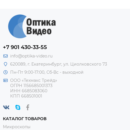
+7 901 430-33-55
info@optika-video.ru
620089, г. Екатеринбург, ул. Циолковского 73
Пн-Пт 9:00-17:00, Сб-Вс - выходной
ООО «Техмакс Трейд»
ОГРН 1156685001373
ИНН 6685083060
КПП 668501001
КАТАЛОГ ТОВАРОВ
Микроскопы