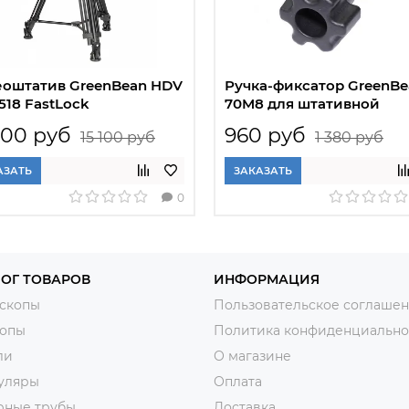
оштатив GreenBean HDV
Ручка-фиксатор GreenBe
 518 FastLock
70M8 для штативной
видеоголовки
600 руб
960 руб
15 100 руб
1 380 руб
АЗАТЬ
ЗАКАЗАТЬ
0
ОГ ТОВАРОВ
ИНФОРМАЦИЯ
скопы
Пользовательское соглаше
копы
Политика конфиденциально
ли
О магазине
уляры
Оплата
рные трубы
Доставка