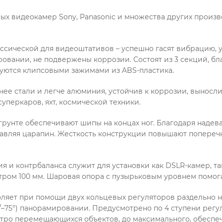
х видеокамер Sony, Panasonic и множества других произв
ссической для видеоштативов – успешно гасят вибрацию, ус
вании, не подвержены коррозии. Состоят из 3 секций, бл
руются клипсовыми зажимами из ABS-пластика.
нее стали и легче алюминия, устойчив к коррозии, выносли
уперкаров, яхт, космической техники.
грунте обеспечивают шипы на концах ног. Благодаря над
ставляя царапин. Жесткость конструкции повышают попереч
 и контрбаланса служит для установки как DSLR-камер, та
тром 100 мм. Шаровая опора с пузырьковым уровнем помога
ляет при помощи двух кольцевых регуляторов раздельно 
°/–75°) панорамировании. Предусмотрено по 4 ступени ре
стро перемещающихся объектов, до максимального, обесп