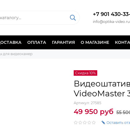
+7 901 430-33
info@optika-video.ru
ДОСТАВКА
ОПЛАТА
ГАРАНТИЯ
О МАГАЗИНЕ
КОНТ
ы для видеокамер
Скидка 10%
Видеоштатив
VideoMaster 
Артикул:
27585
49 950 руб
55 50
Оставить от