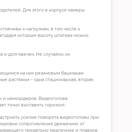
одителей. Для этого в корпусе камеры
тойчивы к нагрузкам, в том числе к
агодаря которым высоту штатива можно
в и долговечен. Не случайно он
евающимся на них резиновым башмакам
ные растяжки – одна стационарная, вторая
к и камкордеров. Видеоголова
ет точно выставить горизонт.
настроить усилие поворота видеоголовы при
гулировки сопротивления движению: от
ечивающего предельно медленное и плавное