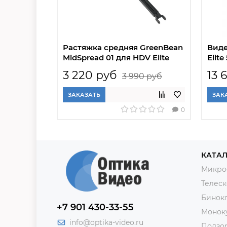
Растяжка средняя GreenBean
Виде
MidSpread 01 для HDV Elite
Elite
3 220 руб
13 
3 990 руб
ЗАКАЗАТЬ
ЗАК
0
КАТАЛ
Микро
Телес
Бинок
+7 901 430-33-55
Монок
info@optika-video.ru
Подзо