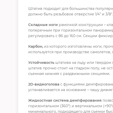
Штатив подходит для большинства популярны
должно быть резьбовое отверстие 1/4” и 3/8".
Складные ноги
рамочной конструкции – кла
поперечным при горизонтальном панорамиро
регулировать с 86 до 160 см. Секции фикси
Карбон,
из которого изготовлены ноги, проч
используется при производстве самолетов, с
Устойчивость
штатива на льду или твердом 
штатив прочно стоит на гладком полу, не о
съемная нижняя с раздвижными секциями.
2D-видеоголова
с функциями демпфирования
устанавливается на основание – чашу диаме
Жидкостная система демпфирования
позво
горизонтальном (360°) и вертикальном (+90
минимального, подходящего для съемки бы