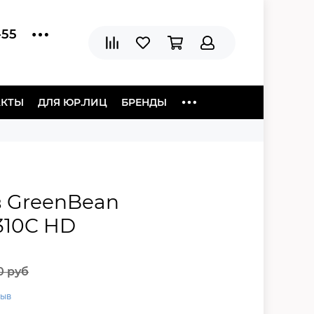
-55
АКТЫ
ДЛЯ ЮР.ЛИЦ
БРЕНДЫ
 GreenBean
310C HD
0 руб
зыв