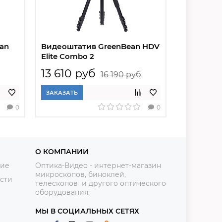
an
Видеоштатив GreenBean HDV
Видеошта
Elite Combo 2
VideoMast
карбонов
13 610 руб
19 900
16 190 руб
ЗАКАЗАТЬ
ЗАКАЗАТЬ
0
0
О КОМПАНИИ
ние
Оптика-Видео - интернет-магазин
микроскопов, биноклей,
сти
телескопов и другого оптического
оборудования.
МЫ В СОЦИАЛЬНЫХ СЕТЯХ