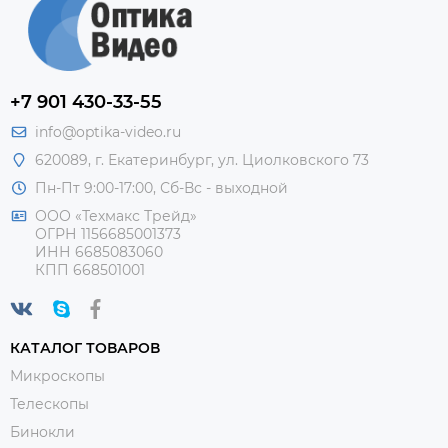
+7 901 430-33-55
info@optika-video.ru
620089, г. Екатеринбург, ул. Циолковского 73
Пн-Пт 9:00-17:00, Сб-Вс - выходной
ООО «Техмакс Трейд»
ОГРН 1156685001373
ИНН 6685083060
КПП 668501001
КАТАЛОГ ТОВАРОВ
Микроскопы
Телескопы
Бинокли