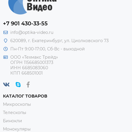
+7 901 430-33-55
info@optika-video.ru
620089, г. Екатеринбург, ул. Циолковского 73
Пн-Пт 9:00-17:00, Сб-Вс - выходной
ООО «Техмакс Трейд»
ОГРН 1156685001373
ИНН 6685083060
КПП 668501001
КАТАЛОГ ТОВАРОВ
Микроскопы
Телескопы
Бинокли
Монокуляры