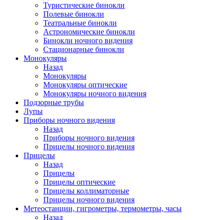
Туристические бинокли
Полевые бинокли
Театральные бинокли
Астрономические бинокли
Бинокли ночного видения
Стационарные бинокли
Монокуляры
Назад
Монокуляры
Монокуляры оптические
Монокуляры ночного видения
Подзорные трубы
Лупы
Приборы ночного видения
Назад
Приборы ночного видения
Прицелы ночного видения
Прицелы
Назад
Прицелы
Прицелы оптические
Прицелы коллиматорные
Прицелы ночного видения
Метеостанции, гигрометры, термометры, часы
Назад