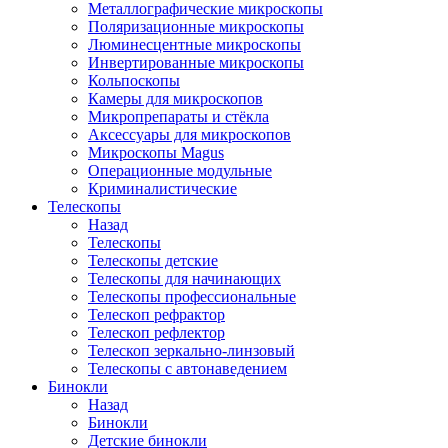
Металлографические микроскопы
Поляризационные микроскопы
Люминесцентные микроскопы
Инвертированные микроскопы
Кольпоскопы
Камеры для микроскопов
Микропрепараты и стёкла
Аксессуары для микроскопов
Микроскопы Magus
Операционные модульные
Криминалистические
Телескопы
Назад
Телескопы
Телескопы детские
Телескопы для начинающих
Телескопы профессиональные
Телескоп рефрактор
Телескоп рефлектор
Телескоп зеркально-линзовый
Телескопы с автонаведением
Бинокли
Назад
Бинокли
Детские бинокли