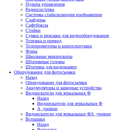
Пульты управления
Радиосистемы
Системы стабилизацции изображения
Слайдеры
Софтбоксы
Стойки
Сумки и рюкзаки для видеооборудования
Тележка и привод
Телепромптеры и кинохлопушки
Фоны
Школьные микроскопы
Штативные головы
Штативы для видеокамер
Оборудование для фотосъемки
Назад
Оборудование для фотосъемки
Аккумуляторы и зарядные устройства
Видоискатели для зеркальных Ф
Назад
Видоискатели для зеркальных Ф
А, уровни
Видоискатели для зеркальных ФА, уровни
Вспышки
Назад
Вспышки