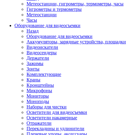
Метеостанции, гигрометры, термометры, часы
Гигрометры и термометры
Метеостанции
Часы
Оборудование для видеосъемки
Назад
Оборудование для видеосъемки
Аккумуляторы, зарядные устройства, площадки
Видеоискатели
Видеосендеры
Держатели
Зажимы
Зонты
Комплектующие
Краны
Кронштейны
Микрофоны
Мониторы
Моноподы
Наборы для чистки
Осветители для видеосъемки
Осветители накамерные
Отражатели
Перекладины и удлинители
Плечевые упоры, аксессуары