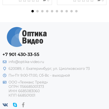
0
0
+7 901 430-33-55
info@optika-video.ru
620089, г. Екатеринбург, ул. Циолковского 73
Пн-Пт 9:00-17:00, Сб-Вс - выходной
ООО «Техмакс Трейд»
ОГРН 1156685001373
ИНН 6685083060
КПП 668501001