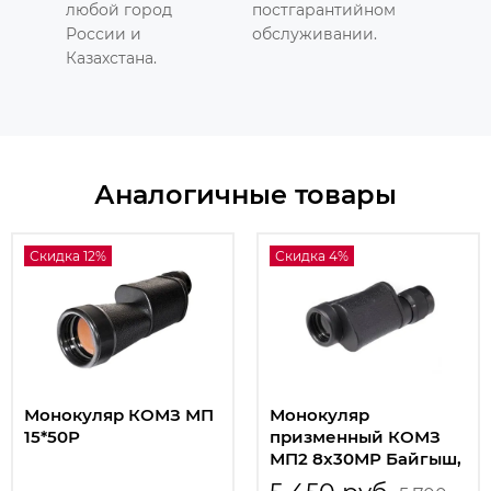
любой город
постгарантийном
России и
обслуживании.
Казахстана.
Аналогичные товары
Скидка 12%
Скидка 4%
Монокуляр КОМЗ МП
Монокуляр
15*50Р
призменный КОМЗ
МП2 8x30МР Байгыш,
черный