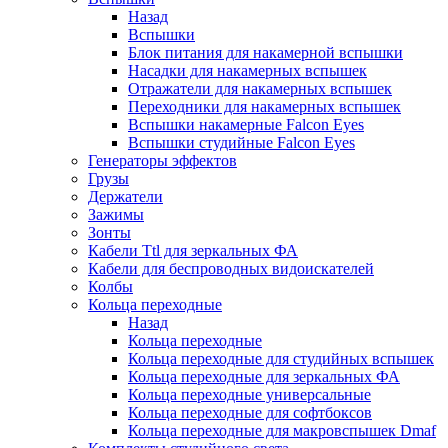
Назад
Вспышки
Блок питания для накамерной вспышки
Насадки для накамерных вспышек
Отражатели для накамерных вспышек
Переходники для накамерных вспышек
Вспышки накамерные Falcon Eyes
Вспышки студийные Falcon Eyes
Генераторы эффектов
Грузы
Держатели
Зажимы
Зонты
Кабели Ttl для зеркальных ФА
Кабели для беспроводных видоискателей
Колбы
Кольца переходные
Назад
Кольца переходные
Кольца переходные для студийных вспышек
Кольца переходные для зеркальных ФА
Кольца переходные универсальные
Кольца переходные для софтбоксов
Кольца переходные для макровспышек Dmaf