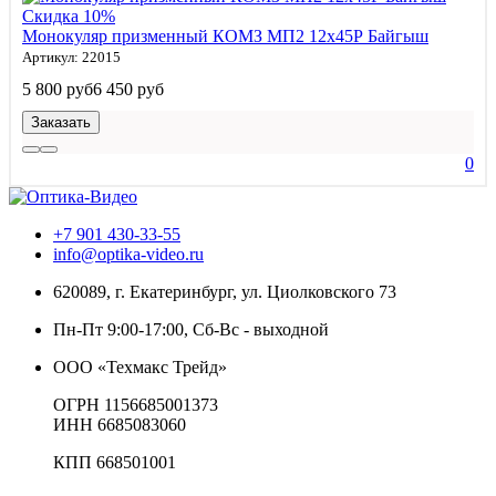
Скидка 10%
Монокуляр призменный КОМЗ МП2 12x45Р Байгыш
Артикул: 22015
5 800 руб
6 450 руб
Заказать
0
+7 901 430-33-55
info@optika-video.ru
620089, г. Екатеринбург, ул. Циолковского 73
Пн-Пт 9:00-17:00, Сб-Вс - выходной
ООО «Техмакс Трейд»
ОГРН 1156685001373
ИНН 6685083060
КПП 668501001