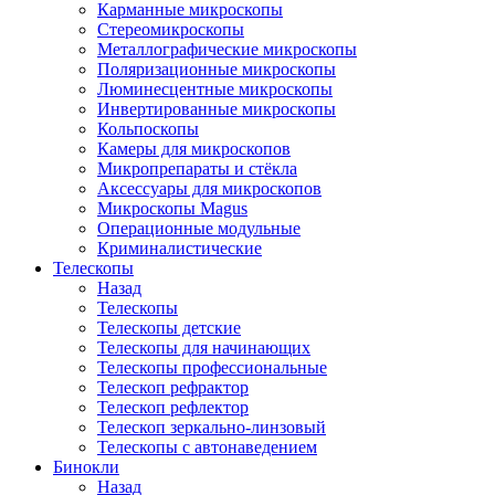
Карманные микроскопы
Стереомикроскопы
Металлографические микроскопы
Поляризационные микроскопы
Люминесцентные микроскопы
Инвертированные микроскопы
Кольпоскопы
Камеры для микроскопов
Микропрепараты и стёкла
Аксессуары для микроскопов
Микроскопы Magus
Операционные модульные
Криминалистические
Телескопы
Назад
Телескопы
Телескопы детские
Телескопы для начинающих
Телескопы профессиональные
Телескоп рефрактор
Телескоп рефлектор
Телескоп зеркально-линзовый
Телескопы с автонаведением
Бинокли
Назад