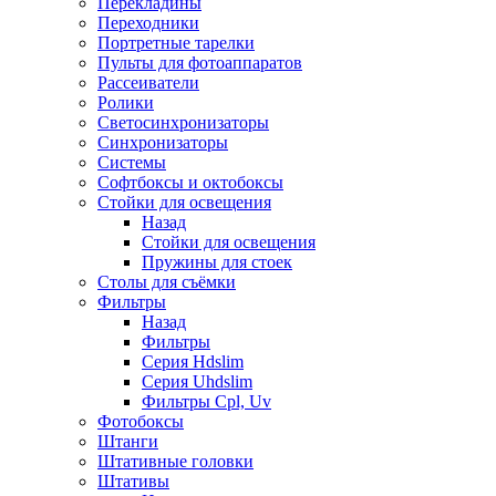
Перекладины
Переходники
Портретные тарелки
Пульты для фотоаппаратов
Рассеиватели
Ролики
Светосинхронизаторы
Синхронизаторы
Системы
Софтбоксы и октобоксы
Стойки для освещения
Назад
Стойки для освещения
Пружины для стоек
Столы для съёмки
Фильтры
Назад
Фильтры
Серия Hdslim
Серия Uhdslim
Фильтры Cpl, Uv
Фотобоксы
Штанги
Штативные головки
Штативы