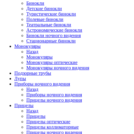
Бинокли
Детские бинокли
Туристические бинокли
Полевые бинокли
Театральные бинокли
Астрономические бинокли
Бинокли ночного видения
Стационарные бинокли
Монокуляры
Назад
Монокуляры
Монокуляры оптические
Монокуляры ночного видения
Подзорные трубы
Лупы
Приборы ночного видения
Назад
Приборы ночного видения
Прицелы ночного видения
Прицелы
Назад
Прицелы
Прицелы оптические
Прицелы коллиматорные
Прицелы ночного видения