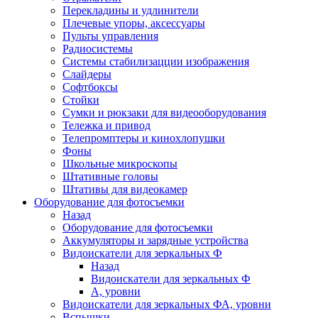
Перекладины и удлинители
Плечевые упоры, аксессуары
Пульты управления
Радиосистемы
Системы стабилизацции изображения
Слайдеры
Софтбоксы
Стойки
Сумки и рюкзаки для видеооборудования
Тележка и привод
Телепромптеры и кинохлопушки
Фоны
Школьные микроскопы
Штативные головы
Штативы для видеокамер
Оборудование для фотосъемки
Назад
Оборудование для фотосъемки
Аккумуляторы и зарядные устройства
Видоискатели для зеркальных Ф
Назад
Видоискатели для зеркальных Ф
А, уровни
Видоискатели для зеркальных ФА, уровни
Вспышки