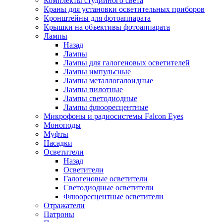
Комплекты студийного света
Краны для установки осветительных приборов
Кронштейны для фотоаппарата
Крышки на объективы фотоаппарата
Лампы
Назад
Лампы
Лампы для галогеновых осветителей
Лампы импульсные
Лампы металлогалоидные
Лампы пилотные
Лампы светодиодные
Лампы флюоресцентные
Микрофоны и радиосистемы Falcon Eyes
Моноподы
Муфты
Насадки
Осветители
Назад
Осветители
Галогеновые осветители
Светодиодные осветители
Флюоресцентные осветители
Отражатели
Патроны