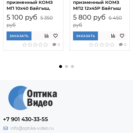
призменный КОМЗ
призменный КОМЗ
МП 10x40 Байгыш,
МП2 12x45Р Байгыш
черный
5 100 руб
5 800 руб
5 350
6 450
руб
руб
ЗАКАЗАТЬ
ЗАКАЗАТЬ
0
0
+7 901 430-33-55
info@optika-video.ru