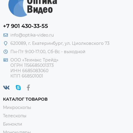
+7 901 430-33-55
info@optika-video.ru
620089, г. Екатеринбург, ул. Циолковского 73
Пн-Пт 9:00-17:00, Сб-Вс - выходной
ООО «Техмакс Трейд»
ОГРН 1156685001373
ИНН 6685083060
КПП 668501001
КАТАЛОГ ТОВАРОВ
Микроскопы
Телескопы
Бинокли
Монокуляры