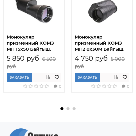
Монокуляр
Монокуляр
призменный КОМЗ
призменный КОМЗ
МП 15x50 Байгыш,
МП2 8x30М Байгыш,
черный
черный
5 850 руб
4 750 руб
6 500
5 000
руб
руб
ЗАКАЗАТЬ
ЗАКАЗАТЬ
0
0