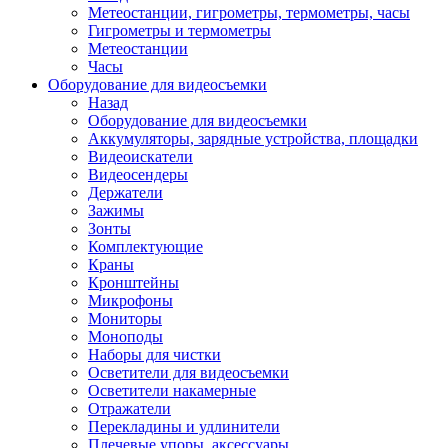
Метеостанции, гигрометры, термометры, часы
Гигрометры и термометры
Метеостанции
Часы
Оборудование для видеосъемки
Назад
Оборудование для видеосъемки
Аккумуляторы, зарядные устройства, площадки
Видеоискатели
Видеосендеры
Держатели
Зажимы
Зонты
Комплектующие
Краны
Кронштейны
Микрофоны
Мониторы
Моноподы
Наборы для чистки
Осветители для видеосъемки
Осветители накамерные
Отражатели
Перекладины и удлинители
Плечевые упоры, аксессуары