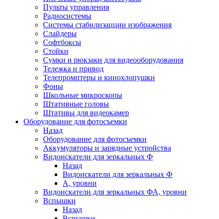
Пульты управления
Радиосистемы
Системы стабилизацции изображения
Слайдеры
Софтбоксы
Стойки
Сумки и рюкзаки для видеооборудования
Тележка и привод
Телепромптеры и кинохлопушки
Фоны
Школьные микроскопы
Штативные головы
Штативы для видеокамер
Оборудование для фотосъемки
Назад
Оборудование для фотосъемки
Аккумуляторы и зарядные устройства
Видоискатели для зеркальных Ф
Назад
Видоискатели для зеркальных Ф
А, уровни
Видоискатели для зеркальных ФА, уровни
Вспышки
Назад
Вспышки