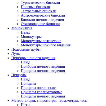
Туристические бинокли
Полевые бинокли
Театральные бинокли
Астрономические бинокли
Бинокли ночного видения
Стационарные бинокли
Монокуляры
Назад
Монокуляры
Монокуляры оптические
Монокуляры ночного видения
Подзорные трубы
Лупы
Приборы ночного видения
Назад
Приборы ночного видения
Прицелы ночного видения
Прицелы
Назад
Прицелы
Прицелы оптические
Прицелы коллиматорные
Прицелы ночного видения
Метеостанции, гигрометры, термометры, часы
Назад