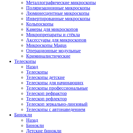
Металлографические микроскопы
Поляризационные микроскопы
Люминесцентные микроскопы
Инвертированные микроскопы
Кольпоскопы
Камеры для микроскопов
Микропрепараты и стёкла
Аксессуары для микроскопов
Микроскопы Magus
Операционные модульные
Криминалистические
Телескопы
Назад
Телескопы
Телескопы детские
Телескопы для начинающих
Телескопы профессиональные
Телескоп рефрактор
Телескоп рефлектор
Телескоп зеркально-линзовый
Телескопы с автонаведением
Бинокли
Назад
Бинокли
Детские бинокли