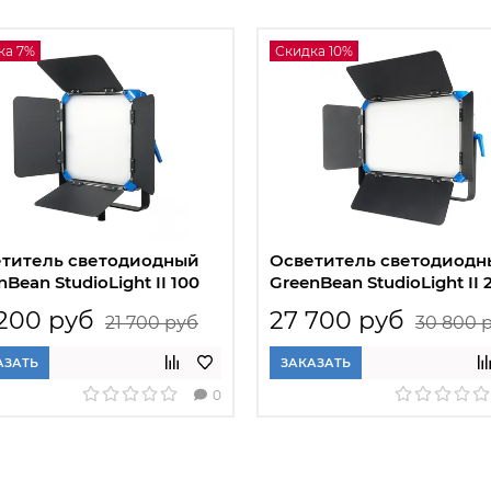
ка 7%
Скидка 10%
титель светодиодный
Осветитель светодиодн
nBean StudioLight II 100
GreenBean StudioLight II 
lor
200 руб
27 700 руб
21 700 руб
30 800 
АЗАТЬ
ЗАКАЗАТЬ
0