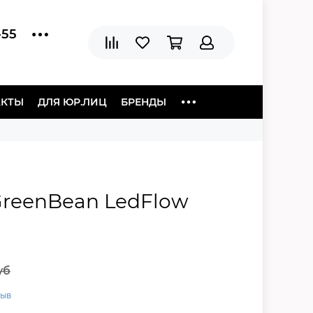
-55
АКТЫ
ДЛЯ ЮР.ЛИЦ
БРЕНДЫ
reenBean LedFlow
уб
зыв