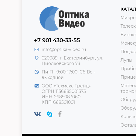
КАТАЛ
Микро
Телес
Бинок
+7 901 430-33-55
Монок
info@optika-video.ru
Подзо
620089, г. Екатеринбург, ул.
Лупы
Циолковского 73
Прибо
Пн-Пт 9:00-17:00, Сб-Вс -
Прице
выходной
Метеос
ООО «Техмакс Трейд»
термом
ОГРН 1156685001373
ИНН 6685083060
Обору
КПП 668501001
Обору
Кольп
Офтал