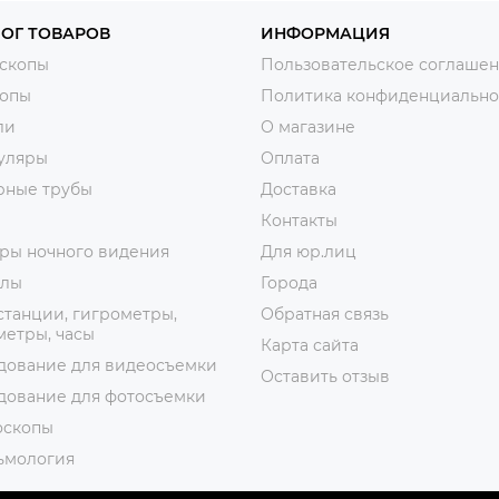
ОГ ТОВАРОВ
ИНФОРМАЦИЯ
скопы
Пользовательское соглаше
копы
Политика конфиденциально
ли
О магазине
уляры
Оплата
рные трубы
Доставка
Контакты
ры ночного видения
Для юр.лиц
лы
Города
танции, гигрометры,
Обратная связь
етры, часы
Карта сайта
дование для видеосъемки
Оставить отзыв
дование для фотосъемки
оскопы
ьмология