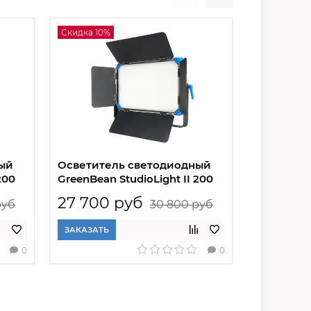
Скидка 10%
Скидка 18%
ый
Осветитель светодиодный
Осветите
200
GreenBean StudioLight II 200
GreenBean
bi-color
DMX
27 700 руб
60 400
руб
30 800 руб
ЗАКАЗАТЬ
ЗАКАЗАТЬ
0
0