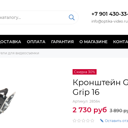
+7 901 430-33
info@optika-video.ru
ДОСТАВКА
ОПЛАТА
ГАРАНТИЯ
О МАГАЗИНЕ
КОНТ
тели для видеосъемки
Скидка 30%
Кронштейн G
Grip 16
Артикул:
28564
2 730 руб
3 890 р
Оставить от