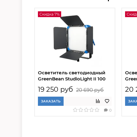
Скидка 7%
Скид
Осветитель светодиодный
Осве
GreenBean StudioLight II 100
Gree
bi-co
19 250 руб
20 
20 690 руб
ЗАКАЗАТЬ
ЗАК
0