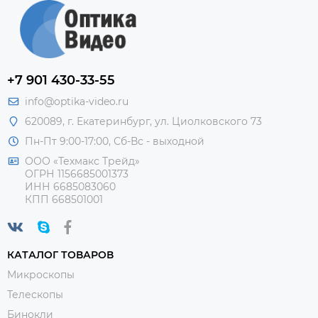
+7 901 430-33-55
info@optika-video.ru
620089, г. Екатеринбург, ул. Циолковского 73
Пн-Пт 9:00-17:00, Сб-Вс - выходной
ООО «Техмакс Трейд»
ОГРН 1156685001373
ИНН 6685083060
КПП 668501001
КАТАЛОГ ТОВАРОВ
Микроскопы
Телескопы
Бинокли