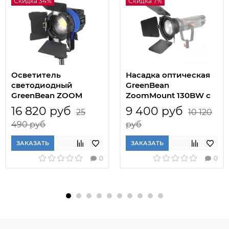
Скидка 34%
Скидка 7%
Осветитель
Насадка оптическая
cветодиодный
GreenBean
GreenBean ZOOM
ZoomMount 130BW с
120BW LED
линзой Френеля
16 820 руб
9 400 руб
25
10 120
490 руб
руб
ЗАКАЗАТЬ
ЗАКАЗАТЬ
0
0