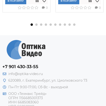
В КОРЗИНУ
В КОРЗИНУ
0
0
+7 901 430-33-55
info@optika-video.ru
620089, г. Екатеринбург, ул. Циолковского 73
Пн-Пт 9:00-17:00, Сб-Вс - выходной
ООО «Техмакс Трейд»
ОГРН 1156685001373
ИНН 6685083060