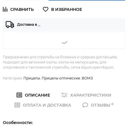
Доставка в
…
Предназначен для стрельбы на ближних и средних дистанциях,
подходит для загонной охоты, охоты на мелкую дичь, для
спортивной и тактической стрельбы, сетка &quot;крест&quot;.
Категории:
Прицелы
,
Прицелы оптические
,
ВОМЗ
ОПИСАНИЕ
ХАРАКТЕРИСТИКИ
0
ОПЛАТА И ДОСТАВКА
ОТЗЫВЫ
Особенности: