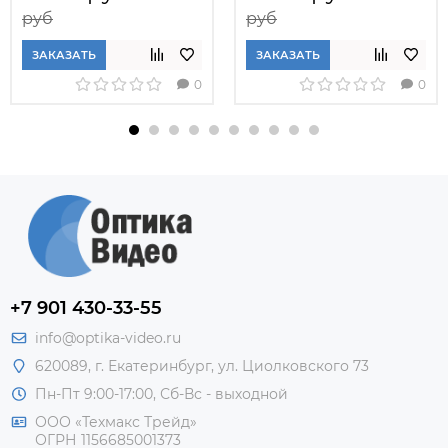
руб
руб
ЗАКАЗАТЬ
ЗАКАЗАТЬ
0
0
+7 901 430-33-55
info@optika-video.ru
620089, г. Екатеринбург, ул. Циолковского 73
Пн-Пт 9:00-17:00, Сб-Вс - выходной
ООО «Техмакс Трейд»
ОГРН 1156685001373