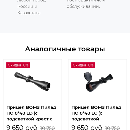
России и
обслуживании.
Казахстана.
Аналогичные товары
Скидка 10%
Скидка 10%
Прицел ВОМЗ Пилад
Прицел ВОМЗ Пилад
ПО 8*48 LD (с
ПО 8*48 LС (с
подсветкой крест с
подсветкой
кругом и точкой)
парабола)
9 650 руб
9 650 руб
10 750
10 750