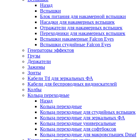
Назад
Вспышки
Блок питания для накамерной вспышки
Насадки для накамерных вспышек
Отражатели для накамерных вспышек
Переходники для накамерных вспышек
Вспышки накамерные Falcon Eyes
Вспышки студийные Falcon Eyes
Генераторы эффектов
Грузы
Держатели
Зажимы
Зонты
Кабели Ttl для зеркальных ФА
Кабели для беспроводных видоискателей
Колбы
Кольца переходные
Назад
Кольца переходные
Кольца переходные для студийных вспышек
Кольца переходные для зеркальных ФА
Кольца переходные универсальные
Кольца переходные для софтбоксов
Кольца переходные для макровспышек Dmaf