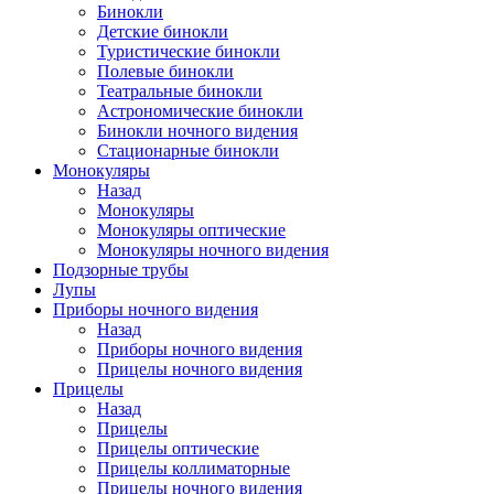
Бинокли
Детские бинокли
Туристические бинокли
Полевые бинокли
Театральные бинокли
Астрономические бинокли
Бинокли ночного видения
Стационарные бинокли
Монокуляры
Назад
Монокуляры
Монокуляры оптические
Монокуляры ночного видения
Подзорные трубы
Лупы
Приборы ночного видения
Назад
Приборы ночного видения
Прицелы ночного видения
Прицелы
Назад
Прицелы
Прицелы оптические
Прицелы коллиматорные
Прицелы ночного видения