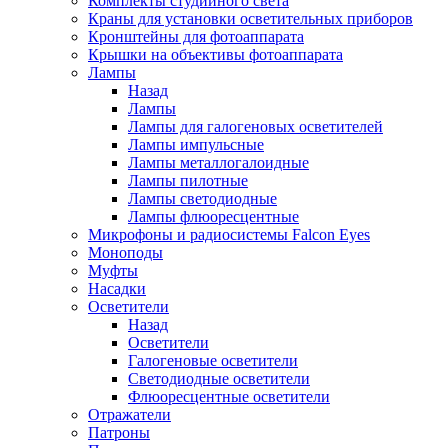
Комплекты студийного света
Краны для установки осветительных приборов
Кронштейны для фотоаппарата
Крышки на объективы фотоаппарата
Лампы
Назад
Лампы
Лампы для галогеновых осветителей
Лампы импульсные
Лампы металлогалоидные
Лампы пилотные
Лампы светодиодные
Лампы флюоресцентные
Микрофоны и радиосистемы Falcon Eyes
Моноподы
Муфты
Насадки
Осветители
Назад
Осветители
Галогеновые осветители
Светодиодные осветители
Флюоресцентные осветители
Отражатели
Патроны