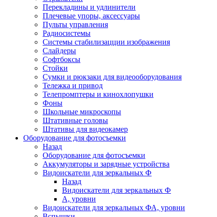
Перекладины и удлинители
Плечевые упоры, аксессуары
Пульты управления
Радиосистемы
Системы стабилизацции изображения
Слайдеры
Софтбоксы
Стойки
Сумки и рюкзаки для видеооборудования
Тележка и привод
Телепромптеры и кинохлопушки
Фоны
Школьные микроскопы
Штативные головы
Штативы для видеокамер
Оборудование для фотосъемки
Назад
Оборудование для фотосъемки
Аккумуляторы и зарядные устройства
Видоискатели для зеркальных Ф
Назад
Видоискатели для зеркальных Ф
А, уровни
Видоискатели для зеркальных ФА, уровни
Вспышки