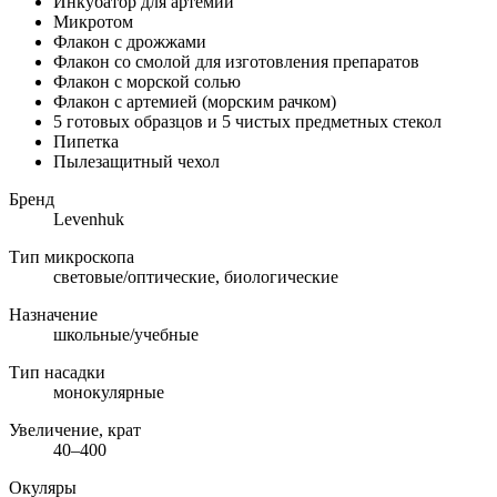
Инкубатор для артемии
Микротом
Флакон с дрожжами
Флакон со смолой для изготовления препаратов
Флакон с морской солью
Флакон с артемией (морским рачком)
5 готовых образцов и 5 чистых предметных стекол
Пипетка
Пылезащитный чехол
Бренд
Levenhuk
Тип микроскопа
световые/оптические, биологические
Назначение
школьные/учебные
Тип насадки
монокулярные
Увеличение, крат
40–400
Окуляры