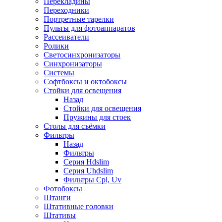
Перекладины
Переходники
Портретные тарелки
Пульты для фотоаппаратов
Рассеиватели
Ролики
Светосинхронизаторы
Синхронизаторы
Системы
Софтбоксы и октобоксы
Стойки для освещения
Назад
Стойки для освещения
Пружины для стоек
Столы для съёмки
Фильтры
Назад
Фильтры
Серия Hdslim
Серия Uhdslim
Фильтры Cpl, Uv
Фотобоксы
Штанги
Штативные головки
Штативы