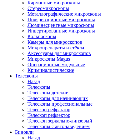
Карманные микроскопы
Стереомикроскопы
Металлографические микроскопы
Поляризационные микроскопы
Люминесцентные микроскопы
Инвертированные микроскопы
Кольпоскопы
Камеры для микроскопов
Микропрепараты и стёкла
Аксессуары для микроскопов
Микроскопы Magus
Операционные модульные
Криминалистические
Телескопы
Назад
Телескопы
Телескопы детские
Телескопы для начинающих
Телескопы профессиональные
Телескоп рефрактор
Телескоп рефлектор
Телескоп зеркально-линзовый
Телескопы с автонаведением
Бинокли
Назад