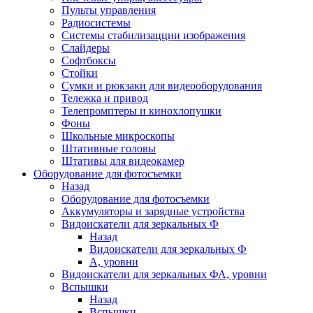
Пульты управления
Радиосистемы
Системы стабилизацции изображения
Слайдеры
Софтбоксы
Стойки
Сумки и рюкзаки для видеооборудования
Тележка и привод
Телепромптеры и кинохлопушки
Фоны
Школьные микроскопы
Штативные головы
Штативы для видеокамер
Оборудование для фотосъемки
Назад
Оборудование для фотосъемки
Аккумуляторы и зарядные устройства
Видоискатели для зеркальных Ф
Назад
Видоискатели для зеркальных Ф
А, уровни
Видоискатели для зеркальных ФА, уровни
Вспышки
Назад
Вспышки