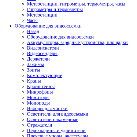
Метеостанции, гигрометры, термометры, часы
Гигрометры и термометры
Метеостанции
Часы
Оборудование для видеосъемки
Назад
Оборудование для видеосъемки
Аккумуляторы, зарядные устройства, площадки
Видеоискатели
Видеосендеры
Держатели
Зажимы
Зонты
Комплектующие
Краны
Кронштейны
Микрофоны
Мониторы
Моноподы
Наборы для чистки
Осветители для видеосъемки
Осветители накамерные
Отражатели
Перекладины и удлинители
Плечевые упоры, аксессуары