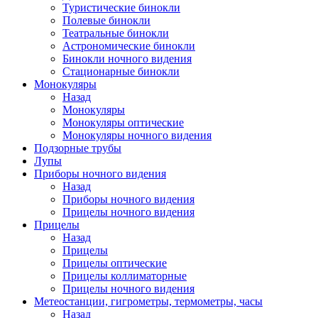
Туристические бинокли
Полевые бинокли
Театральные бинокли
Астрономические бинокли
Бинокли ночного видения
Стационарные бинокли
Монокуляры
Назад
Монокуляры
Монокуляры оптические
Монокуляры ночного видения
Подзорные трубы
Лупы
Приборы ночного видения
Назад
Приборы ночного видения
Прицелы ночного видения
Прицелы
Назад
Прицелы
Прицелы оптические
Прицелы коллиматорные
Прицелы ночного видения
Метеостанции, гигрометры, термометры, часы
Назад