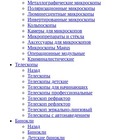
Металлографические микроскопы
Поляризационные микроскопы
Люминесцентные микроскопы
Инвертированные микроскопы
Кольпоскопы
Камеры для микроскопов
Микропрепараты и стёкла
Аксессуары для микроскопов
Микроскопы Magus
Операционные модульные
Криминалистические
Телескопы
Назад
Телескопы
Телескопы детские
Телескопы для начинающих
Телескопы профессиональные
Телескоп рефрактор
Телескоп рефлектор
Телескоп зеркально-линзовый
Телескопы с автонаведением
Бинокли
Назад
Бинокли
Детские бинокли