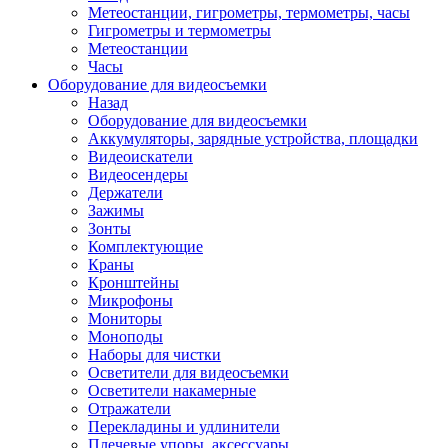
Метеостанции, гигрометры, термометры, часы
Гигрометры и термометры
Метеостанции
Часы
Оборудование для видеосъемки
Назад
Оборудование для видеосъемки
Аккумуляторы, зарядные устройства, площадки
Видеоискатели
Видеосендеры
Держатели
Зажимы
Зонты
Комплектующие
Краны
Кронштейны
Микрофоны
Мониторы
Моноподы
Наборы для чистки
Осветители для видеосъемки
Осветители накамерные
Отражатели
Перекладины и удлинители
Плечевые упоры, аксессуары