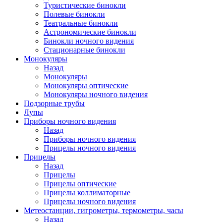
Туристические бинокли
Полевые бинокли
Театральные бинокли
Астрономические бинокли
Бинокли ночного видения
Стационарные бинокли
Монокуляры
Назад
Монокуляры
Монокуляры оптические
Монокуляры ночного видения
Подзорные трубы
Лупы
Приборы ночного видения
Назад
Приборы ночного видения
Прицелы ночного видения
Прицелы
Назад
Прицелы
Прицелы оптические
Прицелы коллиматорные
Прицелы ночного видения
Метеостанции, гигрометры, термометры, часы
Назад