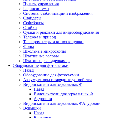
Пульты управления
Радиосистемы
Системы стабилизацции изображения
Слайдеры
Софтбоксы
Стойки
Сумки и рюкзаки для видеооборудования
Тележка и привод
Телепромптеры и кинохлопушки
Фоны
Школьные микроскопы
Штативные головы
Штативы для видеокамер
Оборудование для фотосъемки
Назад
Оборудование для фотосъемки
Аккумуляторы и зарядные устройства
Видоискатели для зеркальных Ф
Назад
Видоискатели для зеркальных Ф
А, уровни
Видоискатели для зеркальных ФА, уровни
Вспышки
Назад
Вспышки