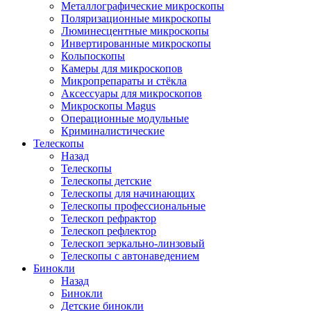
Металлографические микроскопы
Поляризационные микроскопы
Люминесцентные микроскопы
Инвертированные микроскопы
Кольпоскопы
Камеры для микроскопов
Микропрепараты и стёкла
Аксессуары для микроскопов
Микроскопы Magus
Операционные модульные
Криминалистические
Телескопы
Назад
Телескопы
Телескопы детские
Телескопы для начинающих
Телескопы профессиональные
Телескоп рефрактор
Телескоп рефлектор
Телескоп зеркально-линзовый
Телескопы с автонаведением
Бинокли
Назад
Бинокли
Детские бинокли