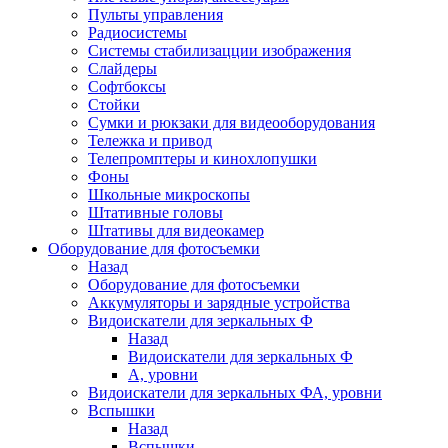
Пульты управления
Радиосистемы
Системы стабилизацции изображения
Слайдеры
Софтбоксы
Стойки
Сумки и рюкзаки для видеооборудования
Тележка и привод
Телепромптеры и кинохлопушки
Фоны
Школьные микроскопы
Штативные головы
Штативы для видеокамер
Оборудование для фотосъемки
Назад
Оборудование для фотосъемки
Аккумуляторы и зарядные устройства
Видоискатели для зеркальных Ф
Назад
Видоискатели для зеркальных Ф
А, уровни
Видоискатели для зеркальных ФА, уровни
Вспышки
Назад
Вспышки