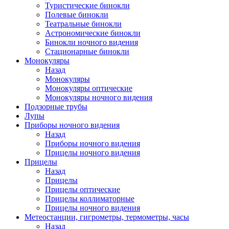
Туристические бинокли
Полевые бинокли
Театральные бинокли
Астрономические бинокли
Бинокли ночного видения
Стационарные бинокли
Монокуляры
Назад
Монокуляры
Монокуляры оптические
Монокуляры ночного видения
Подзорные трубы
Лупы
Приборы ночного видения
Назад
Приборы ночного видения
Прицелы ночного видения
Прицелы
Назад
Прицелы
Прицелы оптические
Прицелы коллиматорные
Прицелы ночного видения
Метеостанции, гигрометры, термометры, часы
Назад