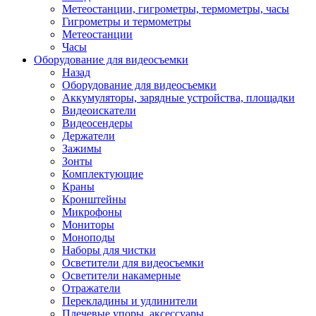
Метеостанции, гигрометры, термометры, часы
Гигрометры и термометры
Метеостанции
Часы
Оборудование для видеосъемки
Назад
Оборудование для видеосъемки
Аккумуляторы, зарядные устройства, площадки
Видеоискатели
Видеосендеры
Держатели
Зажимы
Зонты
Комплектующие
Краны
Кронштейны
Микрофоны
Мониторы
Моноподы
Наборы для чистки
Осветители для видеосъемки
Осветители накамерные
Отражатели
Перекладины и удлинители
Плечевые упоры, аксессуары