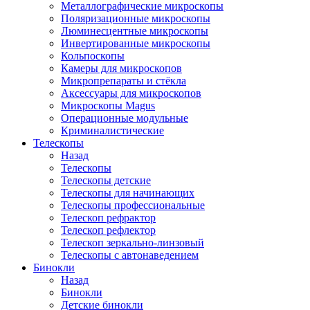
Металлографические микроскопы
Поляризационные микроскопы
Люминесцентные микроскопы
Инвертированные микроскопы
Кольпоскопы
Камеры для микроскопов
Микропрепараты и стёкла
Аксессуары для микроскопов
Микроскопы Magus
Операционные модульные
Криминалистические
Телескопы
Назад
Телескопы
Телескопы детские
Телескопы для начинающих
Телескопы профессиональные
Телескоп рефрактор
Телескоп рефлектор
Телескоп зеркально-линзовый
Телескопы с автонаведением
Бинокли
Назад
Бинокли
Детские бинокли