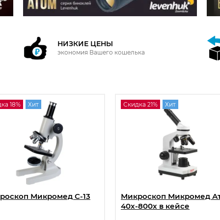
НИЗКИЕ ЦЕНЫ
экономия Вашего кошелька
ка 18%
Хит
Скидка 21%
Хит
роскоп Микромед С-13
Микроскоп Микромед А
40x-800x в кейсе