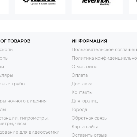
ОГ ТОВАРОВ
ИНФОРМАЦИЯ
скопы
Пользовательское соглаше
копы
Политика конфиденциально
ли
О магазине
уляры
Оплата
рные трубы
Доставка
Контакты
ры ночного видения
Для юр.лиц
лы
Города
танции, гигрометры,
Обратная связь
етры, часы
Карта сайта
дование для видеосъемки
Оставить отзыв