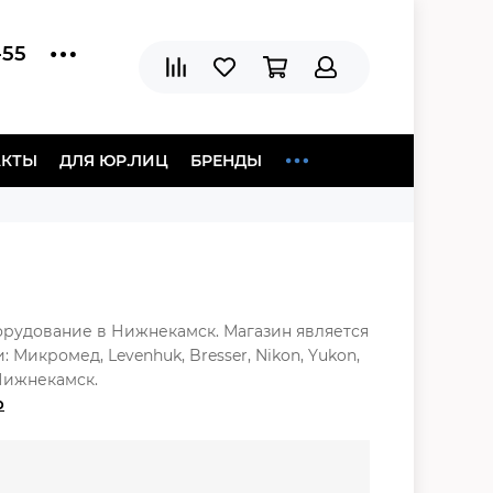
-55
АКТЫ
ДЛЯ ЮР.ЛИЦ
БРЕНДЫ
орудование в Нижнекамск. Магазин является
икромед, Levenhuk, Bresser, Nikon, Yukon,
 Нижнекамск.
р