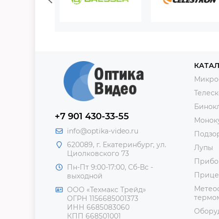
КАТАЛ
Микро
Телес
Бинок
+7 901 430-33-55
Монок
info@optika-video.ru
Подзо
620089, г. Екатеринбург, ул.
Лупы
Циолковского 73
Прибо
Пн-Пт 9:00-17:00, Сб-Вс -
Прице
выходной
Метеос
ООО «Техмакс Трейд»
термом
ОГРН 1156685001373
ИНН 6685083060
Обору
КПП 668501001