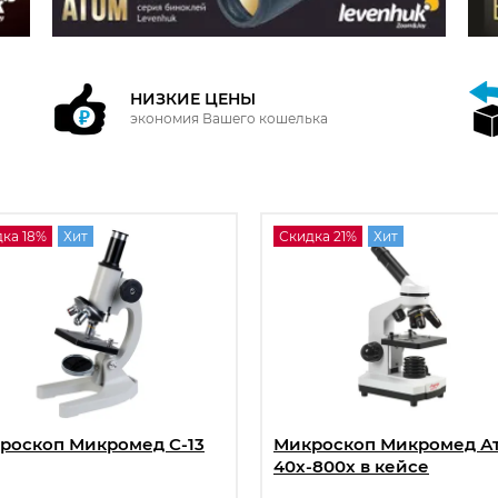
НИЗКИЕ ЦЕНЫ
экономия Вашего кошелька
ка 18%
Хит
Скидка 21%
Хит
роскоп Микромед С-13
Микроскоп Микромед А
40x-800x в кейсе