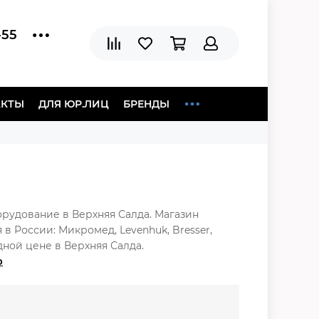
-55
АКТЫ
ДЛЯ ЮР.ЛИЦ
БРЕНДЫ
орудование в Верхняя Салда. Магазин
 России: Микромед, Levenhuk, Bresser,
одной цене в Верхняя Салда.
р