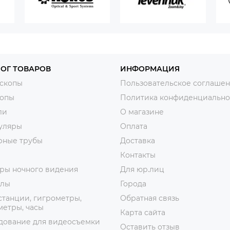
ОГ ТОВАРОВ
ИНФОРМАЦИЯ
скопы
Пользовательское соглаше
копы
Политика конфиденциально
ли
О магазине
уляры
Оплата
рные трубы
Доставка
Контакты
ры ночного видения
Для юр.лиц
лы
Города
танции, гигрометры,
Обратная связь
етры, часы
Карта сайта
дование для видеосъемки
Оставить отзыв