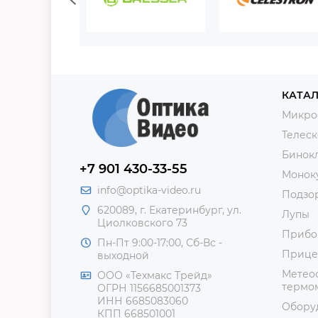
КАТАЛ
Микро
Телес
Бинок
+7 901 430-33-55
Монок
info@optika-video.ru
Подзо
620089, г. Екатеринбург, ул.
Лупы
Циолковского 73
Прибо
Пн-Пт 9:00-17:00, Сб-Вс -
Прице
выходной
Метеос
ООО «Техмакс Трейд»
термом
ОГРН 1156685001373
ИНН 6685083060
Обору
КПП 668501001